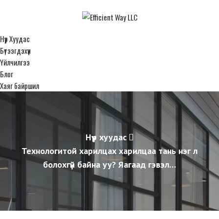
Нүүр Хуудас
Бүтээгдэхүүн
Үйлчилгээ
Блог
Хаяг байршил
Нүүр хуудас
Технологитой харилцах харилцаа тань нэг л
болохгүй байна уу? Яагаад гэвэл…