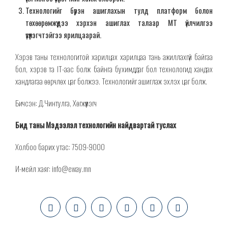
Технологийг бүрэн ашиглахын тулд платформ болон
төхөөрөмжүүдээ хэрхэн ашиглах талаар МТ үйлчилгээ
үзүүлэгчтэйгээ ярилцаарай.
Хэрэв таны технологитой харилцах харилцаа тань ажиллахгүй байгаа
бол, хэрэв та IT-аас болж байнга бухимддаг бол технологид хандах
хандлагаа өөрчлөх цаг болжээ. Технологийг ашиглаж эхлэх цаг болж.
Бичсэн: Д.Чинтулга, Хөгжүүлэгч
Бид таны Мэдээлэл технологийн найдвартай туслах
Холбоо барих утас: 7509-9000
И-мейл хаяг: info@eway.mn