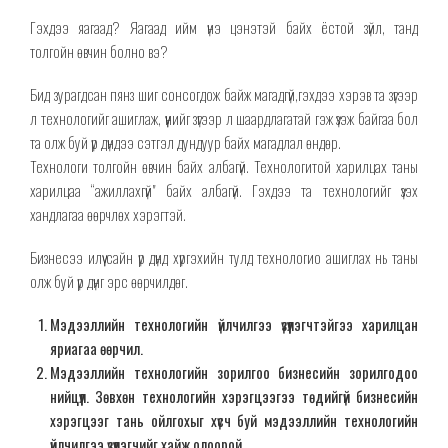
Гэхдээ яагаад? Яагаад ийм үнэ цэнэтэй байх ёстой зүйл, танд
толгойн өвчин болно вэ?
Бид зурагдсан пянз шиг сонсогдож байж магадгүй,гэхдээ хэрэв та зүгээр
л технологийг ашиглаж, үүнийг зүгээр л шаардлагатай гэж үзэж байгаа бол
та олж буй үр дүндээ сэтгэл дундуур байх магадлал өндөр.
Технологи толгойн өвчин байх албагүй. Технологитой харилцах таны
харилцаа “ажиллахгүй" байх албагүй. Гэхдээ та технологийг үзэх
хандлагаа өөрчлөх хэрэгтэй.
Бизнесээ илүү сайн үр дүнд хүргэхийн тулд технологио ашиглах нь таны
олж буй үр дүнг эрс өөрчилдөг.
Мэдээллийн технологийн үйлчилгээ үзүүлэгчтэйгээ харилцан
яриагаа өөрчил.
Мэдээллийн технологийн зорилгоо бизнесийн зорилгодоо
нийцүүл. Зөвхөн технологийн хэрэгцээгээ төдийгүй бизнесийн
хэрэгцээг тань ойлгохыг хүсч буй мэдээллийн технологийн
үйлчилгээ үзүүлэгчийг хайж олоорой.