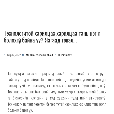
Технологитой харилцах харилцаа тань нэг л
болохгүй байна уу? Яагаад гэвэл…
1 сар 17, 2022
Munkh-Erdene Ganbold
0 Comments
Та асуудлаа засахын тулд мэдээллийн технологийн хэлтэс рүүгээ
байнга утасдаж байдаг.
Та технологийг гадаргуугийн түвшинд
ашигладаг
бөгөөд түүний бүх боломжуудыг ашиглах арга замыг бүрэн ойлгодоггүй.
Технологи нь таны бизнесийг явуулахад зүгээр
л шаардлагатай боловч
та бизнесийн илүү сайн үр дүнд хүрэхийн тулд үүнийг
ашигладаггүй.
Технологи нь танд төвөгтэй бөгөөд түүнтэй харилцах харилцаа тань нэг л
болохгүй байна уу.