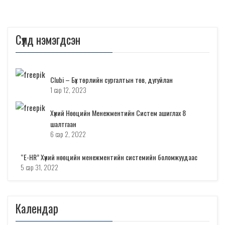
Сүүлд нэмэгдсэн
Clubi – Бүх төрлийн сургалтын төв, дугуйлан
1 сар 12, 2023
Хүний Нөөцийн Менежментийн Систем ашиглах 8
шалтгаан
6 сар 2, 2022
“E-HR” Хүний нөөцийн менежментийн системийн боломжуудаас
5 сар 31, 2022
Календар