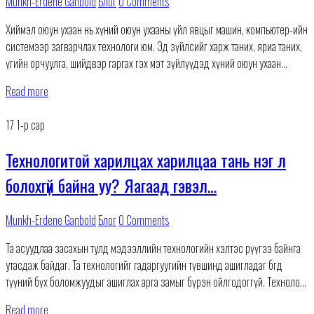
Munkh-Erdene Ganbold
Блог
0 Comments
Хиймэл оюун ухаан нь хүний оюун ухааны үйл явцыг машин, компьютер-ийн
системээр загварчлах технологи юм. Эд зүйлсийг харж таних, яриа таних,
үгийн орчуулга, шийдвэр гаргах гэх мэт зүйлүүдэд хүний оюун ухаан
шаарддаг ч
Read more
17
1-р сар
Технологитой харилцах харилцаа тань нэг л
болохгүй байна уу? Яагаад гэвэл…
Munkh-Erdene Ganbold
Блог
0 Comments
Та асуудлаа засахын тулд мэдээллийн технологийн хэлтэс рүүгээ байнга
утасдаж байдаг. Та технологийг гадаргуугийн түвшинд ашигладаг бөгөөд
түүний бүх боломжуудыг ашиглах арга замыг бүрэн ойлгодоггүй. Технологи
нь таны бизнесийг явуулахад зүгээр л шаардлагатай боловч та бизнесийн
Read more