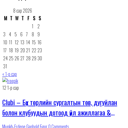
8 сар 2026
М
Т
W
Т
F
S
S
1
2
3
4
5
6
7
8
9
10
11
12
13
14
15
16
17
18
19
20
21
22
23
24
25
26
27
28
29
30
31
« 1-р сар
12
1-р сар
Clubi – Бүх төрлийн сургалтын төв, дугуйлан
болон клубуудын дотоод үйл ажиллагаа &
харилцагчийн систем.
Munkh-Erdene Ganbold
Блог
0 Comments