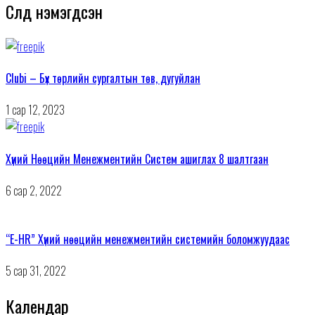
Сүүлд нэмэгдсэн
Clubi – Бүх төрлийн сургалтын төв, дугуйлан
1 сар 12, 2023
Хүний Нөөцийн Менежментийн Систем ашиглах 8 шалтгаан
6 сар 2, 2022
“E-HR” Хүний нөөцийн менежментийн системийн боломжуудаас
5 сар 31, 2022
Календар