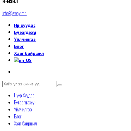
И-мэйл
info@eway.mn
Нүүр хуудас
Бүтээгдэхүүн
Үйлчилгээ
Блог
Хаяг байршил
Нүүр Хуудас
Бүтээгдэхүүн
Үйлчилгээ
Блог
Хаяг байршил