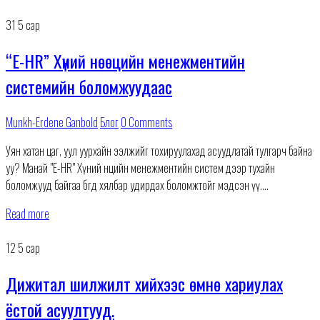
31
5 сар
“E-HR” Хүний нөөцийн менежментийн
системийн боломжуудаас
Munkh-Erdene Ganbold
Блог
0 Comments
Уян хатан цаг, уул уурхайн ээлжийг тохируулахад асуудлатай тулгарч байна
уу? Манай "E-HR" Хүний нөөцийн менежментийн систем дээр тухайн
боломжууд байгаа бөгөөд хялбар удирдах боломжтойг мэдсэн үү.
#EHR #HRMS #HR #efficientway #хүнийнөөцийнсистем #flexiblehours #flexib
Read more
Бид таны Мэдээлэл технологийн найдвартай
12
5 сар
Дижитал шилжилт хийхээс өмнө хариулах
ёстой асуултууд.