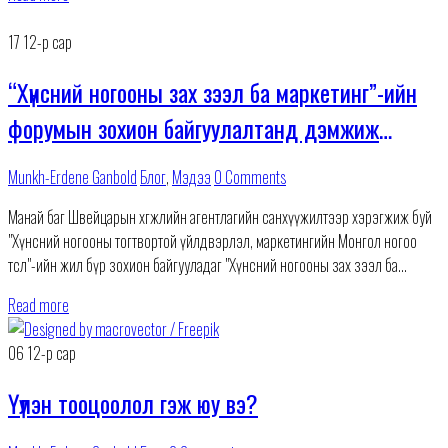
17
12-р сар
“Хүнсний ногооны зах зээл ба маркетинг”-ийн
форумын зохион байгуулалтанд дэмжиж
оролцлоо
Munkh-Erdene Ganbold
Блог
,
Мэдээ
0 Comments
Манай баг Швейцарын хөгжлийн агентлагийн санхүүжилтээр хэрэгжиж буй
"Хүнсний ногооны тогтвортой үйлдвэрлэл, маркетингийн Монгол ногоо
төсөл"-ийн жил бүр зохион байгууладаг "Хүнсний ногооны зах зээл ба
маркетинг"-ийн 5 дах форумын 12-р сарын 15-ны өдөр
Read more
06
12-р сар
Үүлэн тооцоолол гэж юу вэ?