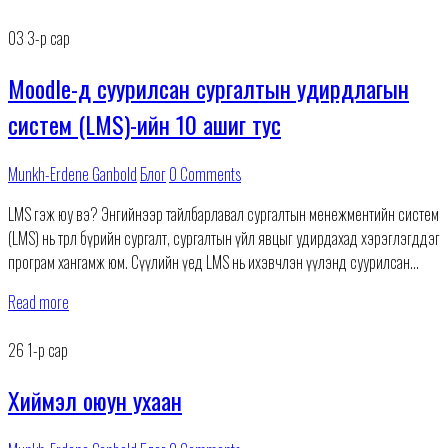
03
3-р сар
Moodle-д суурилсан сургалтын удирдлагын
систем (LMS)-ийн 10 ашиг тус
Munkh-Erdene Ganbold
Блог
0 Comments
LMS гэж юу вэ? Энгийнээр тайлбарлавал сургалтын менежментийн систем
(LMS) нь төрөл бүрийн сургалт, сургалтын үйл явцыг удирдахад хэрэглэгддэг
програм хангамж юм. Сүүлийн үед LMS нь ихэвчлэн үүлэнд суурилсан
систем болон хувирч байгаа
Read more
26
1-р сар
Хиймэл оюун ухаан