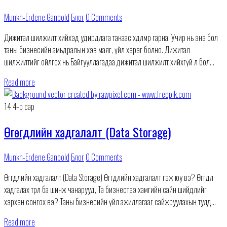
Munkh-Erdene Ganbold
Блог
0 Comments
Дижитал шилжилт хийхэд удирдлага танаас хөдөлмөр гарна. Учир нь энэ бол
таны бизнесийн амьдралын хэв маяг, үйл хэрэг болно. Дижитал
шилжилтийг ойлгох нь Байгууллагадаа дижитал шилжилт хийхгүй л бол
бизнесийн ертөнцөд амьд үлдэхэд
Read more
14
4-р сар
Өгөгдлийн хадгалалт (Data Storage)
Munkh-Erdene Ganbold
Блог
0 Comments
Өгөгдлийн хадгалалт (Data Storage) Өгөгдлийн хадгалалт гэж юу вэ? Өгөгдөл
хадгалах төрөл ба шинж чанарууд, Та бизнестээ хамгийн сайн шийдлийг
хэрхэн сонгох вэ? Таны бизнесийн үйл ажиллагааг сайжруулахын тулд
өгөгдөл хадгалалт ямар хэрэгтэй
Read more