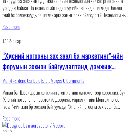
Та асуудлаа засахын тулд мэдээллийн технологийн хэлтэс рүүгээ байнга
утасдаж байдаг. Та технологийг гадаргуугийн түвшинд ашигладаг бөгөөд
түүний бүх боломжуудыг ашиглах арга замыг бүрэн ойлгодоггүй. Технологи нь
таны бизнесийг явуулахад зүгээр л шаардлагатай боловч та бизнесийн
Read more
17
12-р сар
“Хүнсний ногооны зах зээл ба маркетинг”-ийн
форумын зохион байгуулалтанд дэмжиж
оролцлоо
Munkh-Erdene Ganbold
Блог
,
Мэдээ
0 Comments
Манай баг Швейцарын хөгжлийн агентлагийн санхүүжилтээр хэрэгжиж буй
"Хүнсний ногооны тогтвортой үйлдвэрлэл, маркетингийн Монгол ногоо
төсөл"-ийн жил бүр зохион байгууладаг "Хүнсний ногооны зах зээл ба
маркетинг"-ийн 5 дах форумын 12-р сарын 15-ны өдөр
Read more