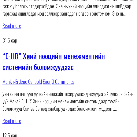
гэж юу болохыг тодорхойдое. Энэ нь хүний ​​нөөцийн удирдлагын шийдвэр
гаргахад ашигладаг мэдээллээр хангадаг нэгдсэн систем юм. Энэ нь
компанид ажилчдын хүн ам
Read more
31
5 сар
“E-HR” Хүний нөөцийн менежментийн
системийн боломжуудаас
Munkh-Erdene Ganbold
Блог
0 Comments
Уян хатан цаг, уул уурхайн ээлжийг тохируулахад асуудлатай тулгарч байна
уу? Манай "E-HR" Хүний нөөцийн менежментийн систем дээр тухайн
боломжууд байгаа бөгөөд хялбар удирдах боломжтойг мэдсэн үү.
#EHR #HRMS #HR #efficientway #хүнийнөөцийнсистем #flexiblehours #flexib
Read more
Бид таны Мэдээлэл технологийн найдвартай
12
5 сар