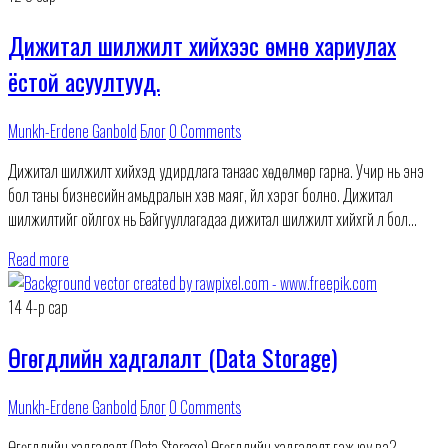
Дижитал шилжилт хийхээс өмнө хариулах
ёстой асуултууд.
Munkh-Erdene Ganbold
Блог
0 Comments
Дижитал шилжилт хийхэд удирдлага танаас хөдөлмөр гарна. Учир нь энэ
бол таны бизнесийн амьдралын хэв маяг, үйл хэрэг болно. Дижитал
шилжилтийг ойлгох нь Байгууллагадаа дижитал шилжилт хийхгүй л бол
бизнесийн ертөнцөд амьд үлдэхэд
Read more
14
4-р сар
Өгөгдлийн хадгалалт (Data Storage)
Munkh-Erdene Ganbold
Блог
0 Comments
Өгөгдлийн хадгалалт (Data Storage) Өгөгдлийн хадгалалт гэж юу вэ?