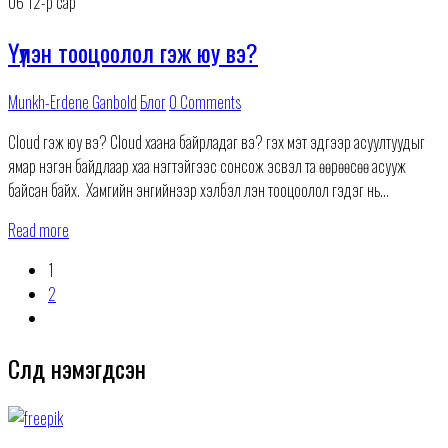
06
12-р сар
Үүлэн тооцоолол гэж юу вэ?
Munkh-Erdene Ganbold
Блог
0 Comments
Cloud гэж юу вэ? Cloud хаана байрладаг вэ? гэх мэт эдгээр асуултуудыг
ямар нэгэн байдлаар хаа нэгтэйгээс сонсож эсвэл та өөрөөсөө асууж
байсан байх. Хамгийн энгийнээр хэлбэл үүлэн тооцоолол гэдэг нь
мэдээлэл болон
Read more
1
2
Сүүлд нэмэгдсэн