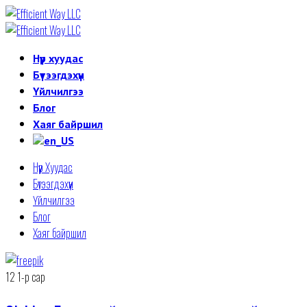
Нүүр хуудас
Бүтээгдэхүүн
Үйлчилгээ
Блог
Хаяг байршил
Нүүр Хуудас
Бүтээгдэхүүн
Үйлчилгээ
Блог
Хаяг байршил
12
1-р сар