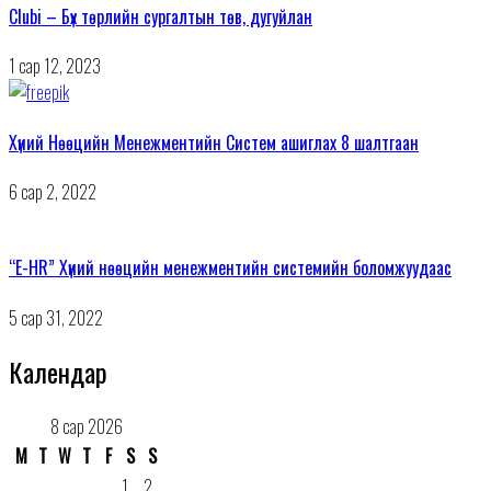
Clubi – Бүх төрлийн сургалтын төв, дугуйлан
1 сар 12, 2023
Хүний Нөөцийн Менежментийн Систем ашиглах 8 шалтгаан
6 сар 2, 2022
“E-HR” Хүний нөөцийн менежментийн системийн боломжуудаас
5 сар 31, 2022
Календар
8 сар 2026
М
Т
W
Т
F
S
S
1
2