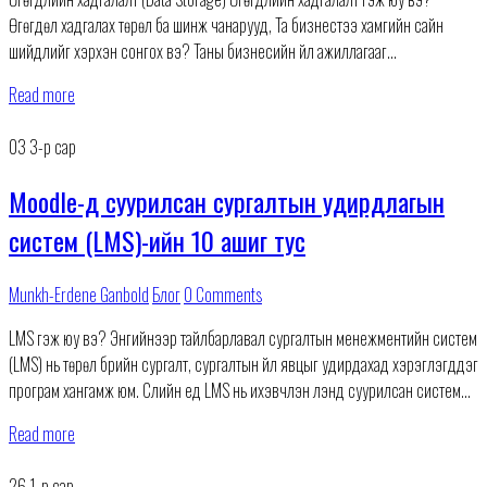
Өгөгдөл хадгалах төрөл ба шинж чанарууд, Та бизнестээ хамгийн сайн
шийдлийг хэрхэн сонгох вэ? Таны бизнесийн үйл ажиллагааг
сайжруулахын тулд өгөгдөл хадгалалт ямар хэрэгтэй
Read more
03
3-р сар
Moodle-д суурилсан сургалтын удирдлагын
систем (LMS)-ийн 10 ашиг тус
Munkh-Erdene Ganbold
Блог
0 Comments
LMS гэж юу вэ? Энгийнээр тайлбарлавал сургалтын менежментийн систем
(LMS) нь төрөл бүрийн сургалт, сургалтын үйл явцыг удирдахад хэрэглэгддэг
програм хангамж юм. Сүүлийн үед LMS нь ихэвчлэн үүлэнд суурилсан систем
болон хувирч байгаа
Read more
26
1-р сар