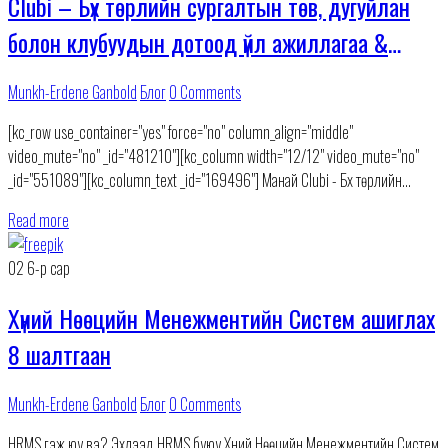
Clubi – Бүх төрлийн сургалтын төв, дугуйлан
болон клубуудын дотоод үйл ажиллагаа &
харилцагчийн систем.
Munkh-Erdene Ganbold
Блог
0 Comments
[kc_row use_container="yes" force="no" column_align="middle"
video_mute="no" _id="481210"][kc_column width="12/12" video_mute="no"
_id="551089"][kc_column_text _id="169496"] Манай Clubi - Бүх төрлийн
сургалтын төв, дугуйлан болон клубуудын дотоод үйл ажиллагаа &
Read more
харилцагчийн системийн боломжууд. Clubi Дотоод үйл ажиллагааны админ
вэб
02
6-р сар
Хүний Нөөцийн Менежментийн Систем ашиглах
8 шалтгаан
Munkh-Erdene Ganbold
Блог
0 Comments
HRMS гэж юу вэ? Эхлээд HRMS буюу Хүний Нөөцийн Менежментийн Систем