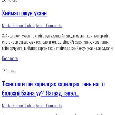
Хиймэл оюун ухаан
Munkh-Erdene Ganbold
Блог
0 Comments
Хиймэл оюун ухаан нь хүний оюун ухааны үйл явцыг машин, компьютер-ийн
системээр загварчлах технологи юм. Эд зүйлсийг харж таних, яриа таних,
үгийн орчуулга, шийдвэр гаргах гэх мэт зүйлүүдэд хүний оюун ухаан шаарддаг ч
Read more
17
1-р сар
Технологитой харилцах харилцаа тань нэг л
болохгүй байна уу? Яагаад гэвэл…
Munkh-Erdene Ganbold
Блог
0 Comments