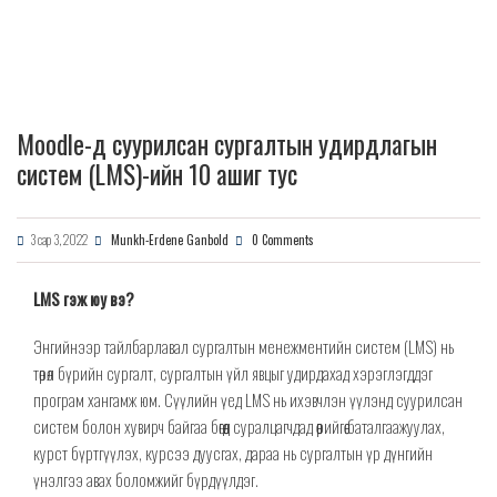
Moodle-д суурилсан сургалтын удирдлагын
систем (LMS)-ийн 10 ашиг тус
3 сар 3, 2022
Munkh-Erdene Ganbold
0 Comments
LMS гэж юу вэ?
Энгийнээр тайлбарлавал сургалтын менежментийн систем (LMS) нь
төрөл бүрийн сургалт, сургалтын үйл явцыг удирдахад хэрэглэгддэг
програм хангамж юм. Сүүлийн үед LMS нь ихэвчлэн үүлэнд суурилсан
систем болон хувирч байгаа бөгөөд суралцагчдад өөрийгөө баталгаажуулах,
курст бүртгүүлэх, курсээ дуусгах, дараа нь сургалтын үр дүнгийн
үнэлгээ авах боломжийг бүрдүүлдэг.