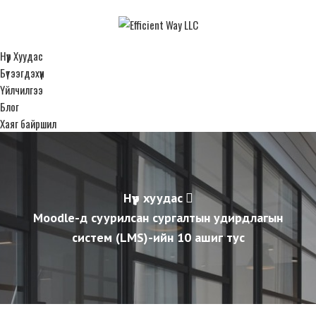
Нүүр Хуудас
Бүтээгдэхүүн
Үйлчилгээ
Блог
Хаяг байршил
Нүүр хуудас
Moodle-д суурилсан сургалтын удирдлагын
систем (LMS)-ийн 10 ашиг тус