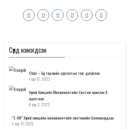
Сүүлд нэмэгдсэн
Clubi – Бүх төрлийн сургалтын төв, дугуйлан
1 сар 12, 2023
Хүний Нөөцийн Менежментийн Систем ашиглах 8
шалтгаан
6 сар 2, 2022
“E-HR” Хүний нөөцийн менежментийн системийн боломжуудаас
5 сар 31, 2022