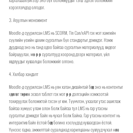
хэрэглэгчдэд олгодог
.
3. Агуулгын менежмент
Moodle-д суурилсан LMS нь SCORM, Tin Can/xAPI гэх мэт хамгийн
сүүлийн үеийн цахим сургалтын бүх стандартыг дэмждэг. Нэмж
дурдахад энэ нь танд одоо байгаа
сургалтын материалууд
, видеог
байршуулах, мөн
өөр өөр сургалтууд хооронд дээрх
материал, үйл
явдлуудыг хуваалцах боломжийг олгоно.
4. Хялбар
хандалт
Moodle-д суурилсан LMS нь
уян хатан
дизайнтай бөгөөд энэ нь контентыг
хөдөлгөөнт төхөөрөмж эсвэл таблет гэх мэт өөр өөр дэлгэцийн хэмжээтэй
тохируулах боломжтой гэсэн үг юм. Түүнчлэн, ухаалаг ут
ас
ашиглаж
байгаа хүмүүс улам олон болж байгаа тул LMS нь гар утасны
сургалтыг дэмждэг байх нь чухал
болж байна.
Гар утасны
контент нь
интерактив байх ёстой бөгөөд богино
хэсгүүдэд хуваагдсан
ёстой.
Үүнээс гадна,
амжилттай суралцахад харилцааны сувгууд чухал нөлөө