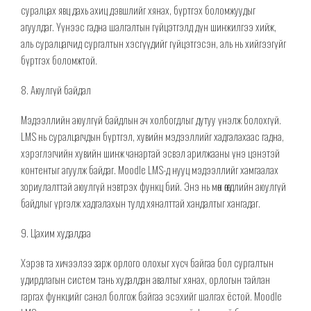
суралцах явц дахь ахиц дэвшлийг хянах, бүртгэх боломжуудыг
агуулдаг. Үүнээс гадна шалгалтын гүйцэтгэлд дүн шинжилгээ хийж,
аль суралцагчид сургалтын
хэсгүүдийг
гүйцэтгэсэн, аль нь хийгээгүйг
бүртгэх боломжтой.
8. Аюулгүй байдал
Мэдээллийн аюулгүй байдлын ач холбогдлыг дутуу үнэлж болохгүй.
LMS нь суралцагчдын бүртгэл, хувийн мэдээллийг
хадгалахаас гадна
,
хэрэглэгчийн хувийн
шинж чанартай эсвэл арилжааны үнэ цэнэтэй
контентыг агуул
ж байдаг
. Moodle LMS
-д
нууц мэдээллийг хамгаалах
зориулалттай
аюулгүй нэвтрэх функц
бий
. Энэ нь мөн өгөгдлийн
аюулгүй
байдлыг үргэлж хадгалахын тулд хяналттай хандалтыг хангадаг.
9. Цахим худалдаа
Хэрэв та хичээлээ зарж орлого олохыг хүсч байгаа бол сургалтын
удирдлагын систем тань худалдан авалтыг хянах, орлогын тайлан
гаргах функцийг санал болгож байгаа эсэхийг шалгах ёстой. Moodle