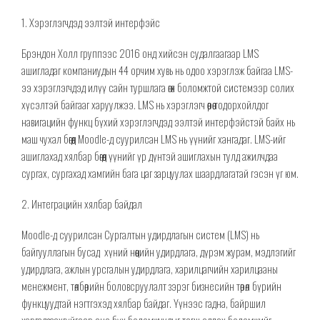
1. Хэрэглэгчдэд ээлтэй интерфэйс
Брэндон Холл группээс 2016 онд хийсэн судалгаагаар LMS
ашигладаг компаниудын 44 орчим хувь нь
одоо хэрэглэж байгаа
LMS
-
ээ
хэрэглэгчдэд илүү сайн туршлага өгөх боломжтой
системээр
солих
хүсэлтэй
байгааг харуулжээ. LMS нь
хэрэглэгч
өөрөө
тодорхойлдог
навигацийн функц бүхий хэрэглэгчдэд ээлтэй интерфэйстэй байх нь
маш чухал бөгөөд Moodle-д суурилсан LMS нь үүнийг хангадаг. LMS-ийг
ашиглахад хялбар бөгөөд үүнийг үр дүнтэй ашиглахын тулд ажилчдаа
сургах, сургахад хамгийн бага цаг зарцуулах шаардлагатай гэсэн үг юм.
2. Интеграцийн хялбар байдал
Moodle-д суурилсан Сургалтын удирдлагын систем (LMS) нь
байгууллагын бусад
хүний ​​нөөцийн удирдлага,
дүрэм журам
,
мэдлэгийг
удирдлага, ажлын урсгалын удирдлага, харилцагчийн харилцааны
менежмент, төлбөрийн боловсруулалт зэрэг бизнесийн төрөл бүрийн
функцуудтай нэгтгэхэд хялбар байдаг. Үүнээс гадна,
байршил
харгалзаахгүйгээр
энэ бүх
боломжуудыг тэгш эдлэх боломжийг