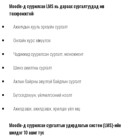
Moodle-д суурилсан LMS нь
дараах сургалтуудад мөн
тохиромжтой
:
Ажилчдын хууль эрхзүйн
сургалт
Онлайн курс хөгжүүлэх
Чадамжид суурилсан сургалт, менежмент
Шинэ ажилтны
сургалт
Ажлын байрны аюулгүй байдлын сургалт
Бүтээгдэхүүн, үйлчилгээний нээлт
Ажилд авах, ажилд авах, ярилцах үйл явц
Moodle-д суурилсан сургалтын удирдлагын систем (LMS)-ийн
шилдэг 10 ашиг тус