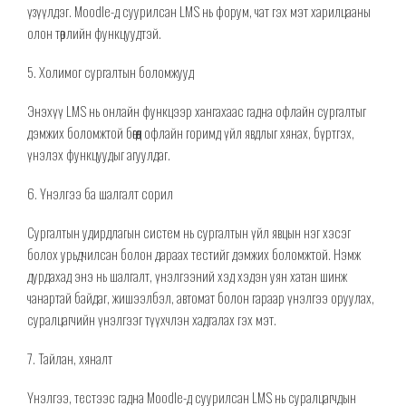
үзүүлдэг
. Moodle-д суурилсан LMS нь
форум, чат гэх мэт харилцааны
олон төрлийн функцуудтэй
.
5. Холимог сургалтын
боломжууд
Энэхүү LMS нь онлайн функцээр хангахаас гадна офлайн сургалтыг
дэмжих боломжтой бөгөөд офлайн
горимд
үйл явдлыг хянах, бүртгэх,
үнэлэх функцуудыг агуулдаг.
6. Үнэлгээ ба
шалгалт сорил
Сургалтын удирдлагын систем нь сургалтын үйл явцын нэг хэсэг
болох урьдчилсан болон дараах тестийг дэмжих боломжтой. Нэмж
дурдахад энэ нь шалгалт, үнэлгээний хэд хэдэн уян хатан шинж
чанартай байдаг, жишээлбэл, автомат болон гараар
үнэлгээ оруулах
,
суралцагчийн үнэлгэ
эг түүхчлэн
хадгалах гэх мэт.
7. Тайлан, хяна
лт
Үнэлгээ, тестээс гадна Moodle-д суурилсан LMS нь суралцагчдын