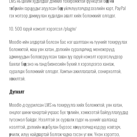
LMS нь цахим худалдааг дэмжих тохиромжтой функцтэй бөгөөд мөн
төлбөрийн гарцуудыг агуулсан бөгөөд үйлчлүүлэгчдэд зээлийн карт, PayPal
гэх мэтээр дамжуулан худалдан авалт хийх боломжийг олгодог.
10. 500 гаруй
нэмэлт хэрэгсэл /
plugin
/
Moodle-ийн алдартай болсон бас нэг шалтгаан нь түүнийг тохируулах
боломжтой, маш уян хатан, дэлхийн суралцагчид, менежерүүд,
админуудын боловсруулсан таван зуу гаруй
нэмэлт хэрэгслүүдээр
баялаг бөгөөд энэ нь танд бизнесийн бүхий л хэрэгцээгээ хангаж,
суралцах боломжийг олгодог.
Х
амтын ажиллагаатай, сонирхолтой,
хөгжилтэй.
Дүгнэлт
Moodle-д суурилсан LMS нь тохируулга хийх боломжтой, уян хатан,
онцлог шинж чанартай учраас бүх төрлийн, хэмжээтэй байгууллагуудад
түгээмэл байдаг. Нээлттэй эх сурвалж гэдэг нь үүнийг шалгахад
нээлттэй, дэлхийн өнцөг булан бүрээс хөгжүүлэгчид код руу нэвтэрч,
өөрчилж, илүү найдвартай болгож чадна гэсэн үг юм. Үнэн хэрэгтээ,