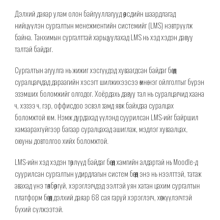
Дэлхий даяар улам олон байгууллагууд өөрсдийн шаардлагад
нийцүүлэн сургалтын менежментийн системийг (LMS) нэвтрүүлж
байна. Танхимын сургалттай харьцуулахад LMS нь хэд хэдэн давуу
талтай байдаг.
Сургалтын агуулга нь жижиг хэсгүүдэд хуваагдсан байдаг бөгөөд
суралцагчдад дараагийн хэсэгт шилжихээсээ өмнө нэг ойлголтыг бүрэн
эзэмших боломжийг олгодог. Хоёрдахь давуу тал нь суралцагчид хаана
ч, хэзээ ч, гэр, оффисдоо эсвэл замд явж байхдаа суралцах
боломжтой юм. Нэмж дурдахад үүлэнд суурилсан LMS-ийг байршил
хамаарахгүйгээр багаар суралцахад ашиглаж, мэдлэг хуваалцах,
оюуны довтолгоо хийх боломжтой.
LMS-ийн хэд хэдэн төрлүүд байдаг бөгөөд хамгийн алдартай нь Moodle-д
суурилсан сургалтын удирдлагын систем бөгөөд энэ нь нээлттэй, татаж
авахад үнэ төлбөргүй, хэрэглэгчдэд ээлтэй уян хатан цахим сургалтын
платформ бөгөөд дэлхий даяар 68 сая гаруй хэрэглэгч, хөгжүүлэгчтэй
бүхий сүлжээтэй.