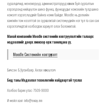
суралцагчид, менежерүүд, администраторууд хөгжиж буй сургалтын
хэрэгцээнд нийцүүлэн шинэ функц, функцуудыг нэмэхийн тулд шинэ
нэмэлт хэрэгслүүдийг
байнга нэмж байдаг. Moodle нь дэлхийн
хамгийн том нээлттэй эх сурвалжтай
системүүдийн
нэг тул та сая сая
хэрэглэгчидтэй холбогдож хариулт олох боломжтой.
Манай компанийн Moodle системийн нэвтрүүлэлтийн талаарх
мэдээллийг доорх линкээр орж танилцана уу.
Moodle Системийн нэвтрүүлэлт
Бичсэн: Б.Ууганбаяр, Ахлах хөгжүүлэгч
Бид таны Мэдээлэл технологийн найдвартай туслах
Холбоо барих утас: 7509-9000
И-мейл хаяг: info@eway.mn