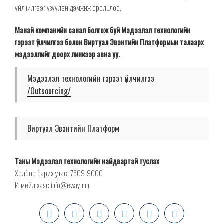
үйлчилгээг үзүүлэн дэмжиж оролцлоо.
Манай компанийн санал болгож буй Мэдээлэл технологийн
гэрээт үйлчилгээ болон Виртуал Эвэнтийн Платформын талаарх
мэдээллийг доорх линкээр авна уу.
Мэдээлэл технологийн гэрээт үйлчилгээ
/Outsourcing/
Виртуал Эвэнтийн Платформ
Таны Мэдээлэл технологийн найдвартай туслах
Холбоо барих утас: 7509-9000
И-мейл хаяг: info@eway.mn