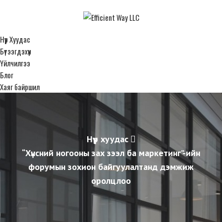
Нүүр Хуудас
Бүтээгдэхүүн
Үйлчилгээ
Блог
Хаяг байршил
Нүүр хуудас
“Хүнсний ногооны зах зээл ба маркетинг”-ийн
форумын зохион байгуулалтанд дэмжиж
оролцлоо