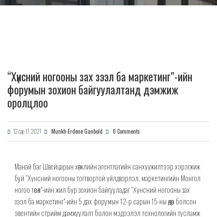
“Хүнсний ногооны зах зээл ба маркетинг”-ийн
форумын зохион байгуулалтанд дэмжиж
оролцлоо
12 сар 17, 2021
Munkh-Erdene Ganbold
0 Comments
Манай баг Швейцарын хөгжлийн агентлагийн санхүүжилтээр хэрэгжиж
буй “Хүнсний ногооны тогтвортой үйлдвэрлэл, маркетингийн Монгол
ногоо төсөл"-ийн жил бүр зохион байгууладаг “Хүнсний ногооны зах
зээл ба маркетинг"-ийн 5 дах форумын 12-р сарын 15-ны өдөр болсон
эвентийн стрийм дамжуулалт болон мэдээлэл технологийн тусламж