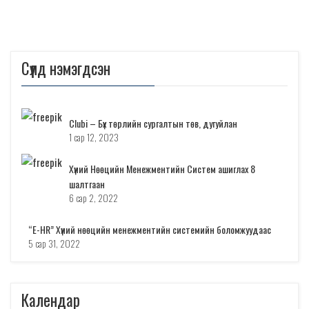
Сүүлд нэмэгдсэн
Clubi – Бүх төрлийн сургалтын төв, дугуйлан
1 сар 12, 2023
Хүний Нөөцийн Менежментийн Систем ашиглах 8
шалтгаан
6 сар 2, 2022
“E-HR” Хүний нөөцийн менежментийн системийн боломжуудаас
5 сар 31, 2022
Календар