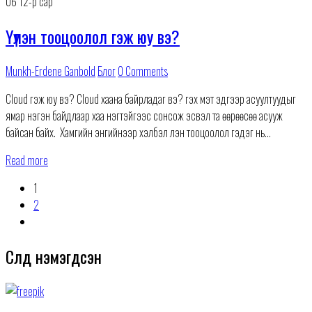
06
12-р сар
Үүлэн тооцоолол гэж юу вэ?
Munkh-Erdene Ganbold
Блог
0 Comments
Cloud гэж юу вэ? Cloud хаана байрладаг вэ? гэх мэт эдгээр асуултуудыг
ямар нэгэн байдлаар хаа нэгтэйгээс сонсож эсвэл та өөрөөсөө асууж
байсан байх. Хамгийн энгийнээр хэлбэл үүлэн тооцоолол гэдэг нь
мэдээлэл болон
Read more
1
2
Сүүлд нэмэгдсэн