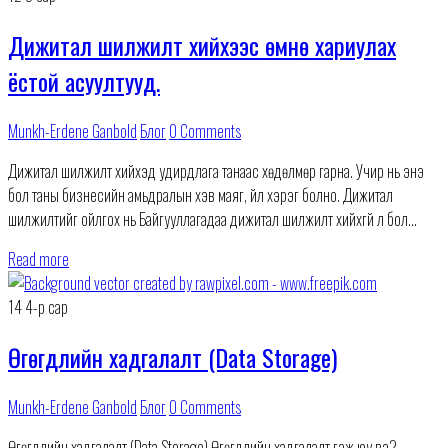
Дижитал шилжилт хийхээс өмнө хариулах
ёстой асуултууд.
Munkh-Erdene Ganbold
Блог
0 Comments
Дижитал шилжилт хийхэд удирдлага танаас хөдөлмөр гарна. Учир нь энэ
бол таны бизнесийн амьдралын хэв маяг, үйл хэрэг болно. Дижитал
шилжилтийг ойлгох нь Байгууллагадаа дижитал шилжилт хийхгүй л бол
бизнесийн ертөнцөд амьд үлдэхэд
Read more
14
4-р сар
Өгөгдлийн хадгалалт (Data Storage)
Munkh-Erdene Ganbold
Блог
0 Comments
Өгөгдлийн хадгалалт (Data Storage) Өгөгдлийн хадгалалт гэж юу вэ?