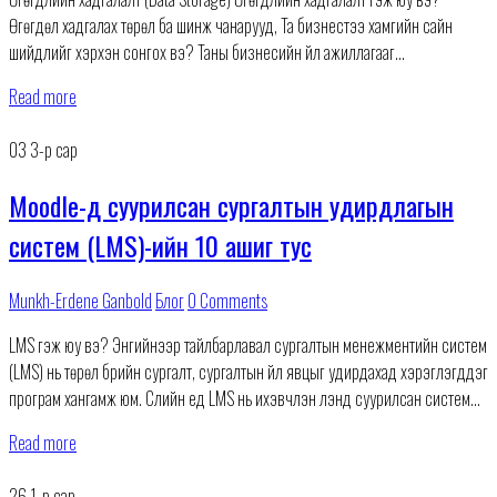
Өгөгдөл хадгалах төрөл ба шинж чанарууд, Та бизнестээ хамгийн сайн
шийдлийг хэрхэн сонгох вэ? Таны бизнесийн үйл ажиллагааг
сайжруулахын тулд өгөгдөл хадгалалт ямар хэрэгтэй
Read more
03
3-р сар
Moodle-д суурилсан сургалтын удирдлагын
систем (LMS)-ийн 10 ашиг тус
Munkh-Erdene Ganbold
Блог
0 Comments
LMS гэж юу вэ? Энгийнээр тайлбарлавал сургалтын менежментийн систем
(LMS) нь төрөл бүрийн сургалт, сургалтын үйл явцыг удирдахад хэрэглэгддэг
програм хангамж юм. Сүүлийн үед LMS нь ихэвчлэн үүлэнд суурилсан систем
болон хувирч байгаа
Read more
26
1-р сар