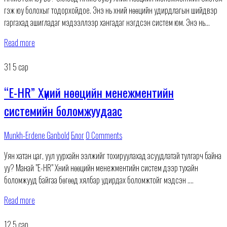
гэж юу болохыг тодорхойдое. Энэ нь хүний ​​нөөцийн удирдлагын шийдвэр
гаргахад ашигладаг мэдээллээр хангадаг нэгдсэн систем юм. Энэ нь
компанид ажилчдын хүн ам
Read more
31
5 сар
“E-HR” Хүний нөөцийн менежментийн
системийн боломжуудаас
Munkh-Erdene Ganbold
Блог
0 Comments
Уян хатан цаг, уул уурхайн ээлжийг тохируулахад асуудлатай тулгарч байна
уу? Манай "E-HR" Хүний нөөцийн менежментийн систем дээр тухайн
боломжууд байгаа бөгөөд хялбар удирдах боломжтойг мэдсэн үү.
#EHR #HRMS #HR #efficientway #хүнийнөөцийнсистем #flexiblehours #flexib
Read more
Бид таны Мэдээлэл технологийн найдвартай
12
5 сар