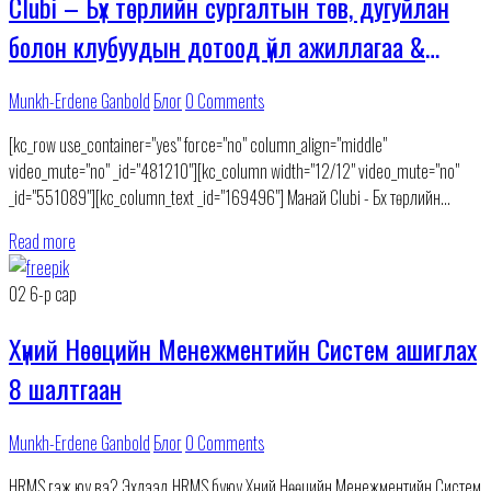
Clubi – Бүх төрлийн сургалтын төв, дугуйлан
болон клубуудын дотоод үйл ажиллагаа &
харилцагчийн систем.
Munkh-Erdene Ganbold
Блог
0 Comments
[kc_row use_container="yes" force="no" column_align="middle"
video_mute="no" _id="481210"][kc_column width="12/12" video_mute="no"
_id="551089"][kc_column_text _id="169496"] Манай Clubi - Бүх төрлийн
сургалтын төв, дугуйлан болон клубуудын дотоод үйл ажиллагаа &
Read more
харилцагчийн системийн боломжууд. Clubi Дотоод үйл ажиллагааны админ
вэб
02
6-р сар
Хүний Нөөцийн Менежментийн Систем ашиглах
8 шалтгаан
Munkh-Erdene Ganbold
Блог
0 Comments
HRMS гэж юу вэ? Эхлээд HRMS буюу Хүний Нөөцийн Менежментийн Систем