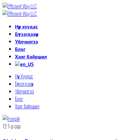
Нүүр хуудас
Бүтээгдэхүүн
Үйлчилгээ
Блог
Хаяг байршил
Нүүр Хуудас
Бүтээгдэхүүн
Үйлчилгээ
Блог
Хаяг байршил
12
1-р сар