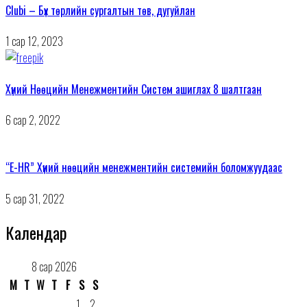
Clubi – Бүх төрлийн сургалтын төв, дугуйлан
1 сар 12, 2023
Хүний Нөөцийн Менежментийн Систем ашиглах 8 шалтгаан
6 сар 2, 2022
“E-HR” Хүний нөөцийн менежментийн системийн боломжуудаас
5 сар 31, 2022
Календар
8 сар 2026
М
Т
W
Т
F
S
S
1
2