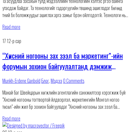
Та асуудлаа засахын тулд мэдээллийн технологийн хэлтэс рүүгээ байнга
утасдаж байдаг. Та технологийг гадаргуугийн түвшинд ашигладаг бөгөөд
түүний бүх боломжуудыг ашиглах арга замыг бүрэн ойлгодоггүй. Технологи нь
таны бизнесийг явуулахад зүгээр л шаардлагатай боловч та бизнесийн
Read more
17
12-р сар
“Хүнсний ногооны зах зээл ба маркетинг”-ийн
форумын зохион байгуулалтанд дэмжиж
оролцлоо
Munkh-Erdene Ganbold
Блог
,
Мэдээ
0 Comments
Манай баг Швейцарын хөгжлийн агентлагийн санхүүжилтээр хэрэгжиж буй
"Хүнсний ногооны тогтвортой үйлдвэрлэл, маркетингийн Монгол ногоо
төсөл"-ийн жил бүр зохион байгууладаг "Хүнсний ногооны зах зээл ба
маркетинг"-ийн 5 дах форумын 12-р сарын 15-ны өдөр
Read more